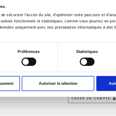
VOTRE NOM
ies.
e sécuriser l’accès du site, d’optimiser votre parcours et d’anal
 cookies fonctionnels et statistiques, comme vous pourrez en pr
VOTRE EMAIL
nnées uniquement avec nos prestataires informatiques à des fi
Vous pourrez modifier ultérieure
ajouter d'autres personnes.
Préférences
Statistiques
CHOISISSEZ UN MOT DE P
Le mot de passe sera le même p
quement
Autoriser la sélection
Aut
rattachées à votre établissement
CRÉER UN COMPTE