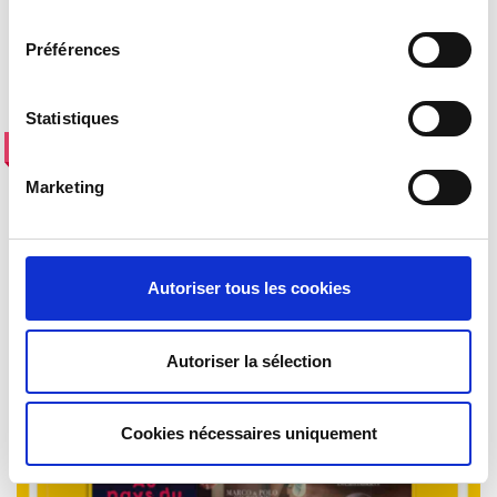
consentement
Préférences
VOUS AIMERIEZ AUSSI
Statistiques
RÉALITÉ VIRTUELLE (VR) - CASQUES ET FILMS
Marketing
Autoriser tous les cookies
Autoriser la sélection
Cookies nécessaires uniquement
VOIR