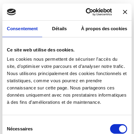
Pour compléter
Consentement
Détails
À propos des cookies
Des animations et produits complémentaires, pour
créer votre événement unique
Ce site web utilise des cookies.
Les cookies nous permettent de sécuriser l’accès du
RÉALITÉ VIRTUELLE (VR) - CASQUES ET FILMS
site, d’optimiser votre parcours et d’analyser notre trafic.
Tous publics (à partir de 13 ans)
Nous utilisons principalement des cookies fonctionnels et
Achat VROO 5 - Pack
statistiques, comme vous pourrez en prendre
sur mesure
connaissance sur cette page. Nous partageons ces
données uniquement avec nos prestataires informatiques
à des fins d’améliorations et de maintenance.
Sélection
Nécessaires
du