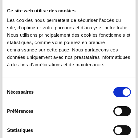
Ce site web utilise des cookies.
Les cookies nous permettent de sécuriser l’accès du
site, d’optimiser votre parcours et d’analyser notre trafic.
Nous utilisons principalement des cookies fonctionnels et
statistiques, comme vous pourrez en prendre
connaissance sur cette page. Nous partageons ces
données uniquement avec nos prestataires informatiques
à des fins d’améliorations et de maintenance.
Alexis Thébaudeau
Enseignant l’Histoire du cinéma à Nantes,
Sélection
Nécessaires
journaliste et conférencier spécialisé en cinéma
du
consentement
et littérature,
Alexis Thébaudeau
est co-auteur
des deux tomes des livres-BD
Histoires
Préférences
Incroyables du Cinéma
(éditions Petit à Petit).
Après des études de Lettres Modernes, il co-créé
Statistiques