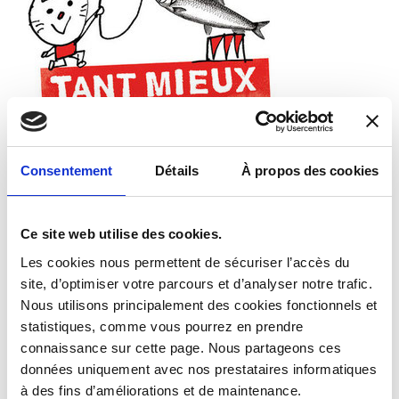
CONCEPTEUR•TRICE•S
Consentement
Détails
À propos des cookies
TANT MIEUX PROD
Une société de production française de courts-métrages
d’animation et de séries animées pour le jeune public avec l’objectif
Ce site web utilise des cookies.
de créer des contenus exigeants, à hauteur d’enfants.
Les cookies nous permettent de sécuriser l’accès du
LIRE PLUS
site, d’optimiser votre parcours et d’analyser notre trafic.
Nous utilisons principalement des cookies fonctionnels et
statistiques, comme vous pourrez en prendre
connaissance sur cette page. Nous partageons ces
données uniquement avec nos prestataires informatiques
à des fins d’améliorations et de maintenance.